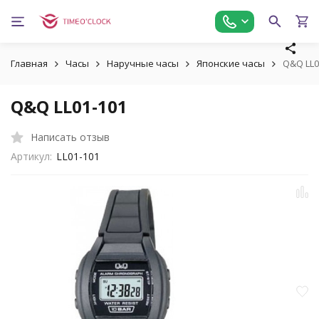
Главная
Часы
Наручные часы
Японские часы
Q&Q LL0
Q&Q LL01-101
Написать отзыв
Артикул:
LL01-101