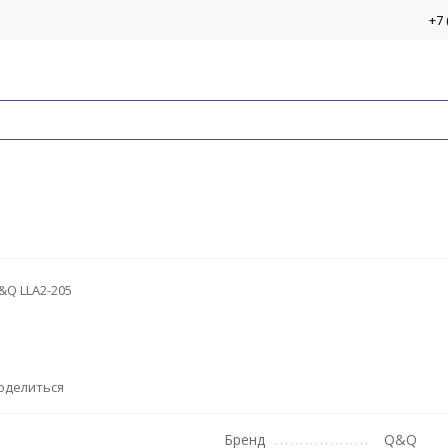
+7 
&Q LLA2-205
оделиться
Бренд
Q&Q