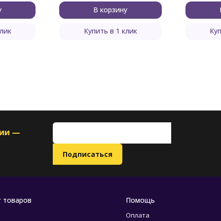
у
В корзину
клик
Купить в 1 клик
Куп
ции —
г товаров
Помощь
Оплата