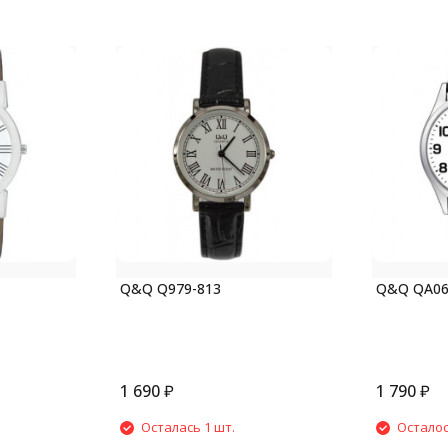
Q&Q Q979-813
Q&Q QA06
1 690
₽
1 790
₽
Осталась 1 шт.
Осталос