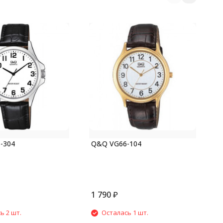
Q
-304
Q&Q VG66-104
1 790
₽
1
ь 2 шт.
Осталась 1 шт.