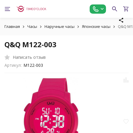
Главная
Часы
Наручные часы
Японские часы
Q&Q M1
Q&Q M122-003
Написать отзыв
Артикул:
M122-003