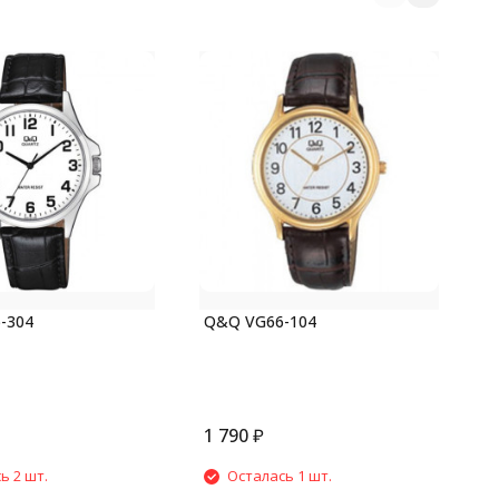
Q
-304
Q&Q VG66-104
1 790
₽
1
ь 2 шт.
Осталась 1 шт.