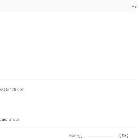
+7 
&Q M128-002
оделиться
Бренд
Q&Q