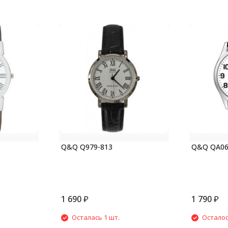
Q&Q Q979-813
Q&Q QA06
1 690
₽
1 790
₽
Осталась 1 шт.
Осталос