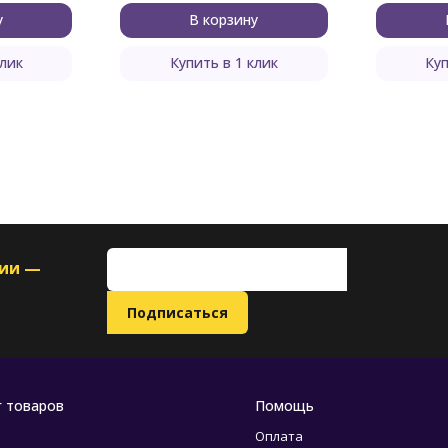
у
В корзину
клик
Купить в 1 клик
Куп
ции —
г товаров
Помощь
Оплата