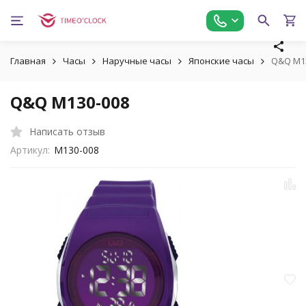
Главная
Часы
Наручные часы
Японские часы
Q&Q M1
Q&Q M130-008
Написать отзыв
Артикул:
M130-008