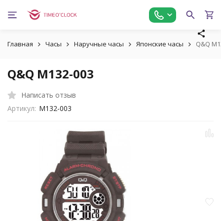
Главная
Часы
Наручные часы
Японские часы
Q&Q M1
Q&Q M132-003
Написать отзыв
Артикул:
M132-003