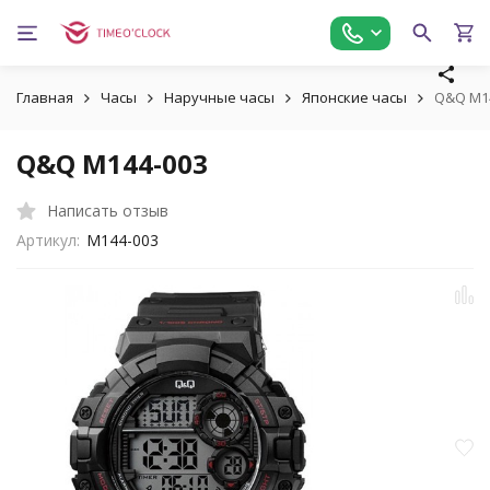
Главная
Часы
Наручные часы
Японские часы
Q&Q M1
Q&Q M144-003
Написать отзыв
Артикул:
M144-003