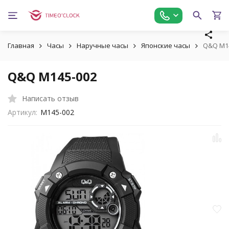
Главная
Часы
Наручные часы
Японские часы
Q&Q M1
Q&Q M145-002
Написать отзыв
Артикул:
M145-002