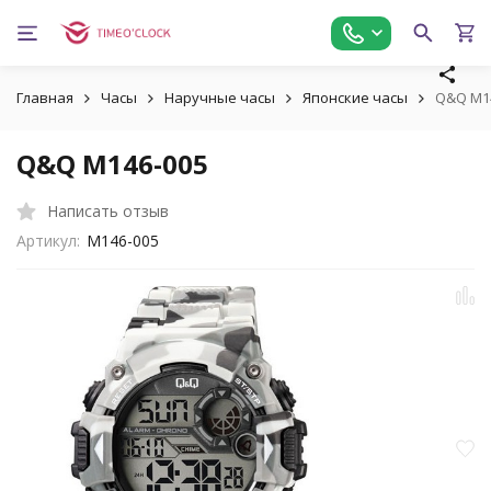
Главная
Часы
Наручные часы
Японские часы
Q&Q M1
Q&Q M146-005
Написать отзыв
Артикул:
M146-005