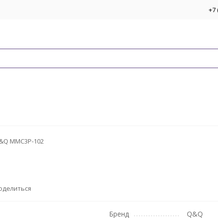
+7 
&Q MMC3P-102
оделиться
Бренд
Q&Q