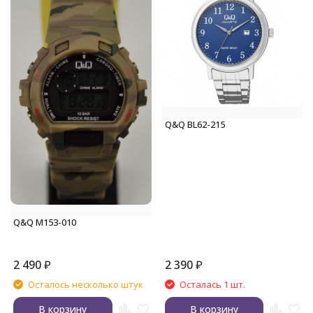
Q&Q BL62-215
Q&Q M153-010
2 490
₽
2 390
₽
Осталось несколько штук
Осталась 1 шт.
В корзину
В корзину