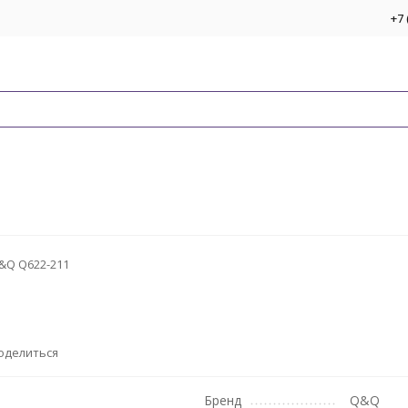
+7 
&Q Q622-211
оделиться
Бренд
Q&Q