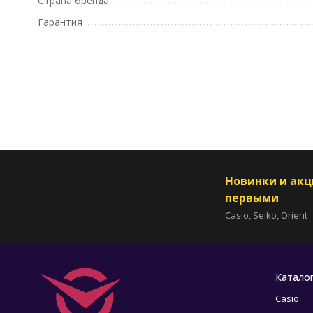
Страна бренда
Гарантия
Новинки и ак
первыми
Casio, Seiko, Orient
Катало
Casio