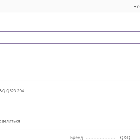
+7 
&Q Q623-204
оделиться
Бренд
Q&Q