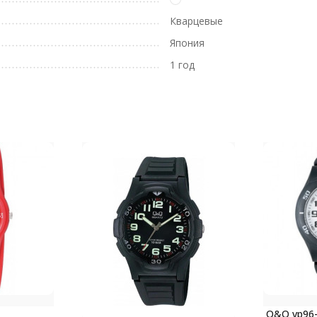
Кварцевые
Япония
1 год
Q&Q vp96