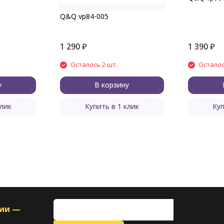
Q&Q vp84-005
1 290
₽
1 390
₽
Осталось 2 шт.
Осталос
у
В корзину
клик
Купить в 1 клик
Куп
ции —