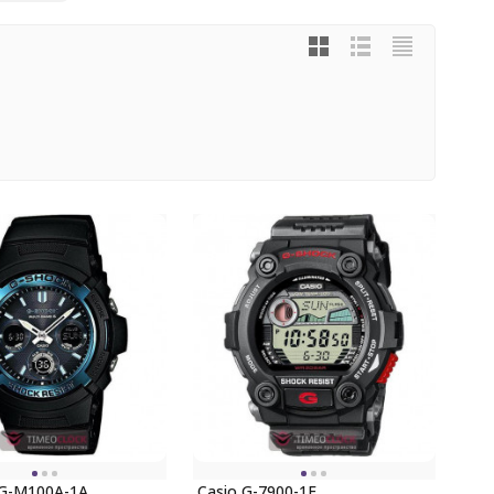
G-M100A-1A
Casio G-7900-1E