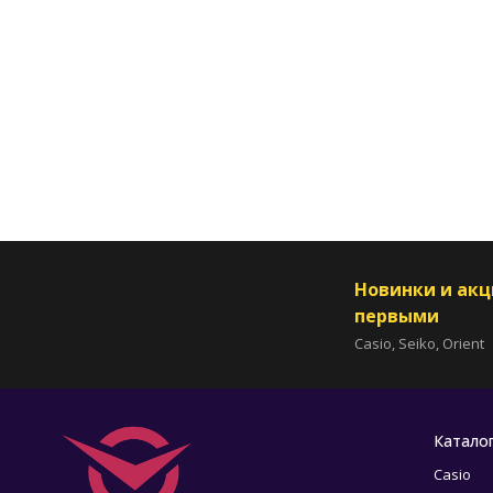
Новинки и ак
первыми
Casio, Seiko, Orient
Катало
Casio