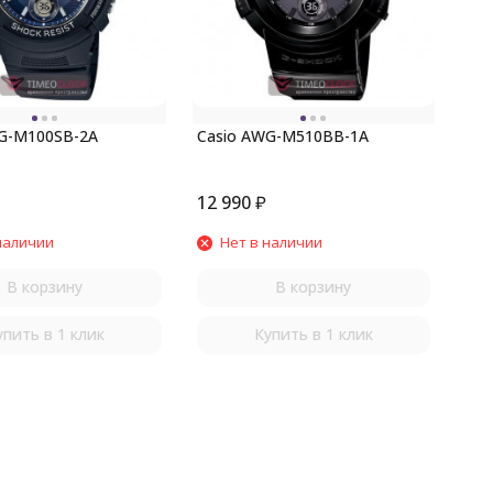
G-M100SB-2A
Casio AWG-M510BB-1A
12 990
₽
наличии
Нет в наличии
В корзину
В корзину
упить в 1 клик
Купить в 1 клик