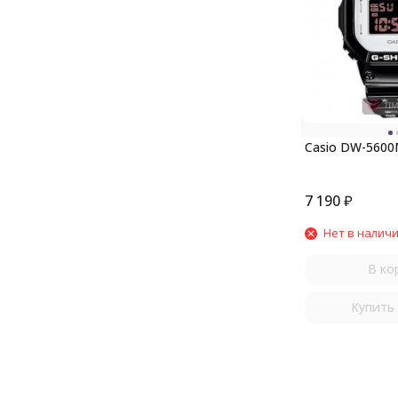
Casio DW-5600
7 190
₽
Нет в налич
В ко
Купить 