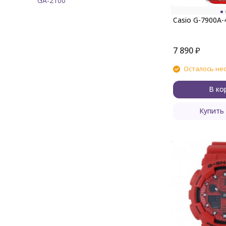
GA-2100
Casio G-7900A-
7 890
₽
Осталось не
В ко
Купить 