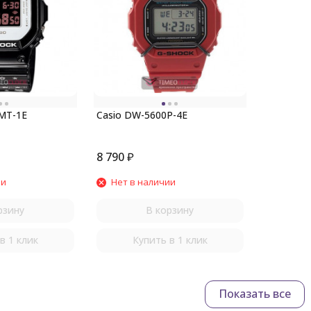
MT-1E
Casio DW-5600P-4E
8 790
₽
ии
Нет в наличии
рзину
В корзину
в 1 клик
Купить в 1 клик
Показать все