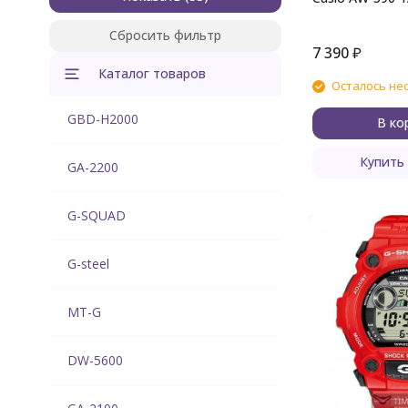
Сбросить фильтр
7 390
₽
Каталог товаров
Осталось не
GBD-H2000
В ко
Купить 
GA-2200
G-SQUAD
G-steel
MT-G
DW-5600