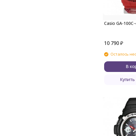
Casio GA-100C-
10 790
₽
Осталось не
В ко
Купить 