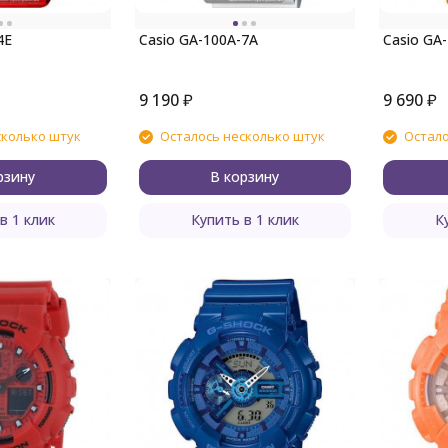
4E
Casio GA-100A-7A
Casio GA
9 190
₽
9 690
₽
сколько штук
Осталось несколько штук
Остало
рзину
В корзину
в 1 клик
Купить в 1 клик
К