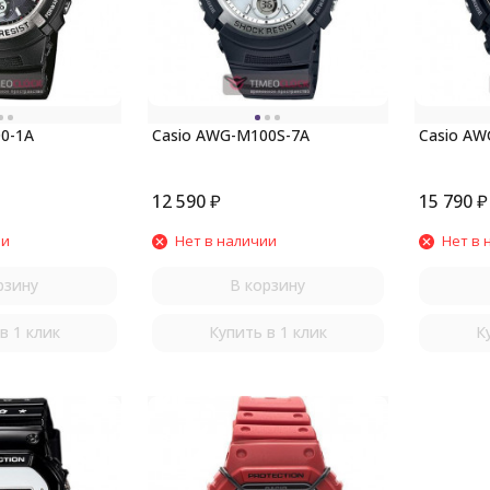
0-1A
Casio AWG-M100S-7A
Casio AW
12 590
₽
15 790
₽
ии
Нет в наличии
Нет в 
рзину
В корзину
в 1 клик
Купить в 1 клик
К