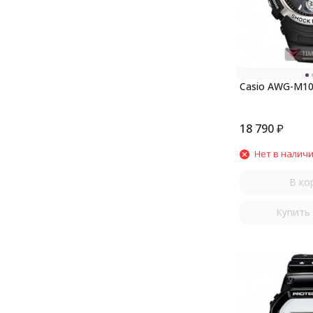
Casio AWG-M10
18 790
₽
Нет в налич
В ко
Купить 