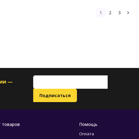
1
2
3
ции —
г товаров
Помощь
Оплата