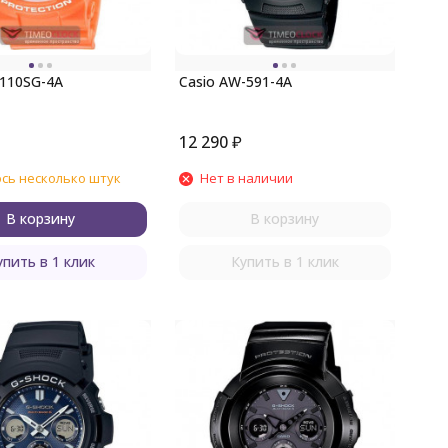
-110SG-4A
Casio AW-591-4A
12 290
₽
сь несколько штук
Нет в наличии
В корзину
В корзину
упить в 1 клик
Купить в 1 клик