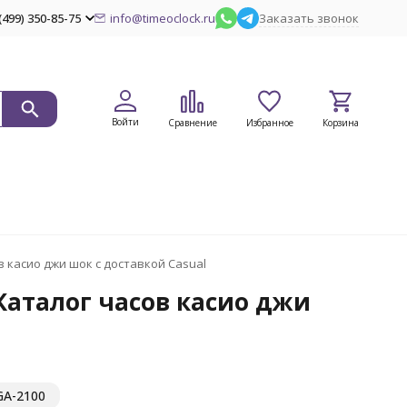
(499) 350-85-75
info@timeoclock.ru
Заказать звонок
Войти
Сравнение
Избранное
Корзина
в касио джи шок с доставкой Casual
 Каталог часов касио джи
GA-2100