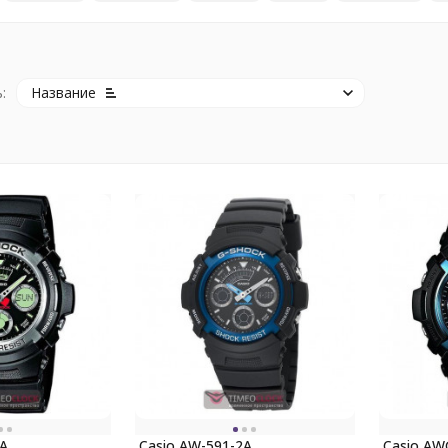
:
Название
A
Casio AW-591-2A
Casio AW