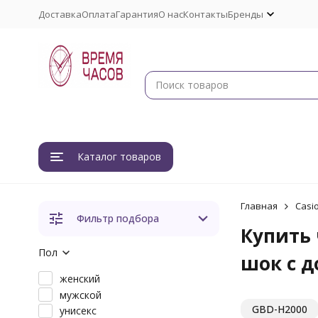
Доставка
Оплата
Гарантия
О нас
Контакты
Бренды
Каталог товаров
Главная
Casi
Фильтр подбора
Купить 
Пол
шок с д
женский
мужской
GBD-H2000
унисекс