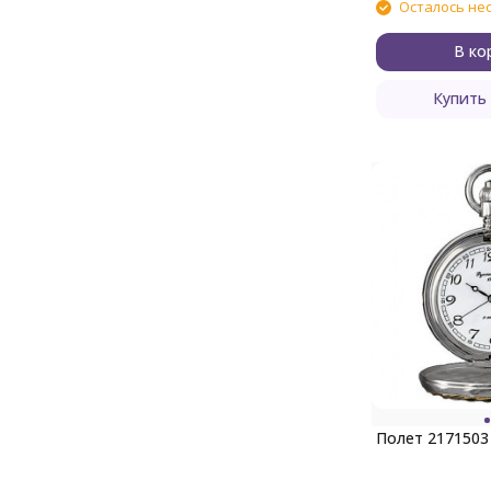
Осталось не
В ко
Купить 
Полет 2171503