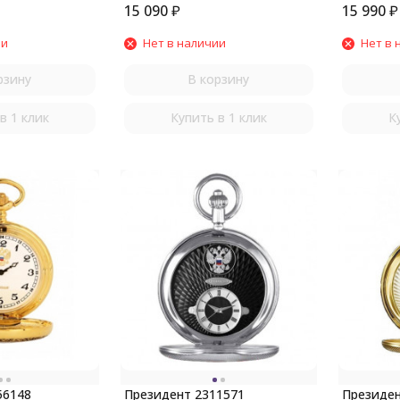
15 090
₽
15 990
₽
ии
Нет в наличии
Нет в 
рзину
В корзину
в 1 клик
Купить в 1 клик
К
56148
Президент 2311571
Президен