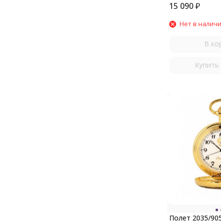
15 090
₽
Нет в налич
В ко
Купить 
Полет 2035/90