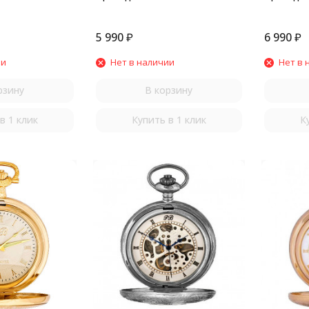
5 990
₽
6 990
₽
ии
Нет в наличии
Нет в 
рзину
В корзину
в 1 клик
Купить в 1 клик
К