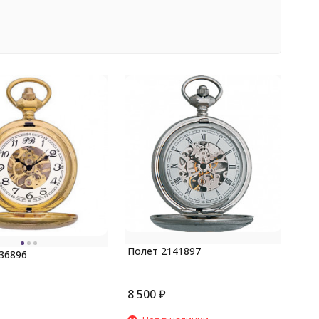
Полет 2141897
36896
8 500
₽