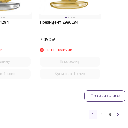
4284
Президент 2986284
7 050
₽
ии
Нет в наличии
рзину
В корзину
в 1 клик
Купить в 1 клик
Показать все
1
2
3