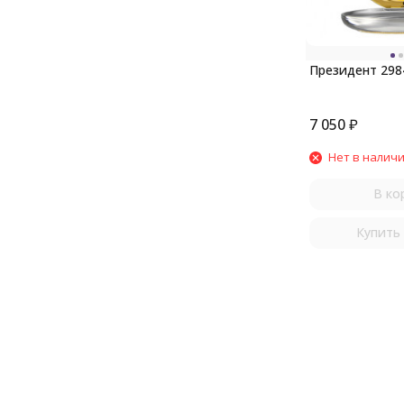
Президент 298
7 050
₽
Нет в налич
В ко
Купить 