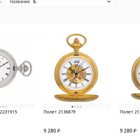
:
Название
 2231915
Полет 2136879
Полет 21
9 280
₽
9 280
₽