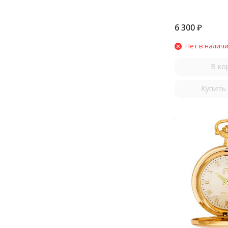
6 300
₽
Нет в налич
В ко
Купить 