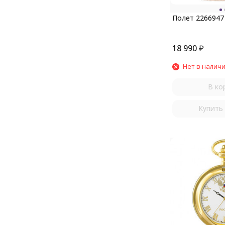
Полет 2266947
18 990
₽
Нет в налич
В ко
Купить 