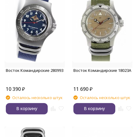
Восток Командирские 280993
Восток Командирские 18023А
10 390
₽
11 690
₽
Осталось несколько штук
Осталось несколько штук
В корзину
В корзину