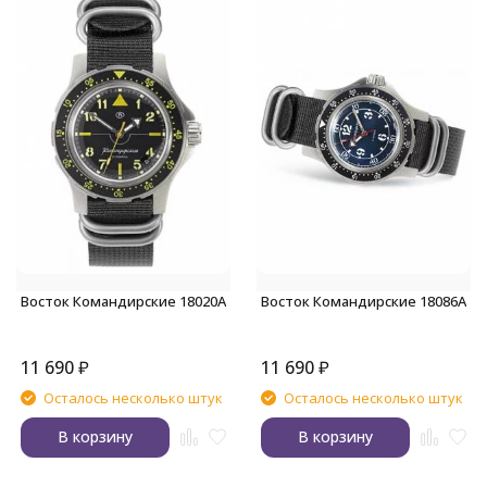
Восток Командирские 18020А
Восток Командирские 18086А
11 690
₽
11 690
₽
Осталось несколько штук
Осталось несколько штук
В корзину
В корзину