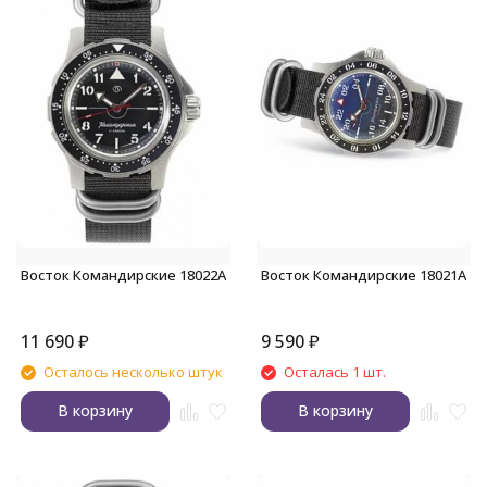
Восток Командирские 18022А
Восток Командирские 18021А
11 690
₽
9 590
₽
Осталось несколько штук
Осталась 1 шт.
В корзину
В корзину