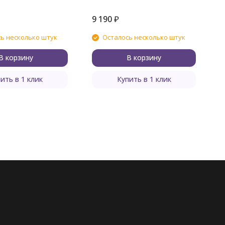
9 190
₽
9
ь несколько штук
Осталось несколько штук
В корзину
В корзину
ить в 1 клик
Купить в 1 клик