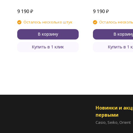
9 190
₽
9 190
₽
Осталось несколько штук
Осталось нескол
В корзину
В корзин
Купить в 1 клик
Купить в 1 
Новинки и ак
первыми
Casio, Seiko, Orient