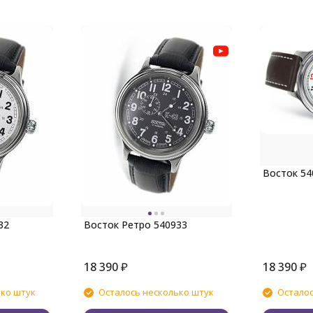
Вост
32
Восток Ретро 540933
18 390
₽
18 390
₽
ько штук
Осталось несколько штук
Осталос