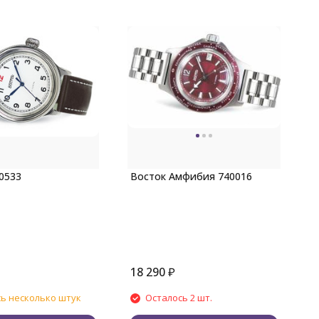
ок 540533
Восток Амфибия 740016
В
18 290
₽
1
ь несколько штук
Осталось 2 шт.