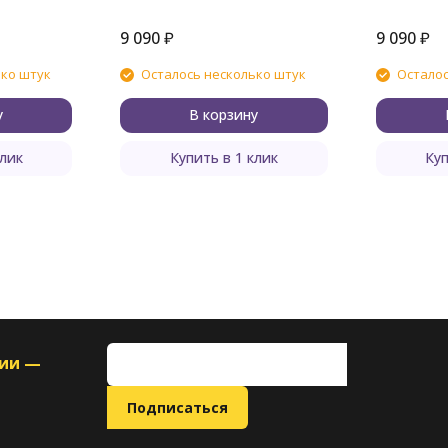
9 090
₽
9 090
₽
ько штук
Осталось несколько штук
Осталос
у
В корзину
клик
Купить в 1 клик
Куп
ции —