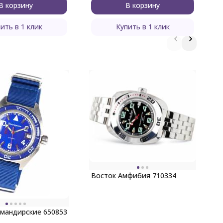
В корзину
В корзину
ить в 1 клик
Купить в 1 клик
Восток Амфибия 710334
В
мандирские 650853