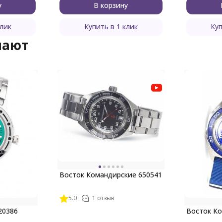
у
В корзину
клик
Купить в 1 клик
Куп
пают
Восток Командирские 650541
5.0
1 отзыв
20386
Восток Ко