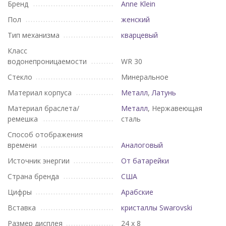
Бренд
Anne Klein
Пол
женский
Тип механизма
кварцевый
Класс
водонепроницаемости
WR 30
Стекло
Минеральное
Материал корпуса
Металл
,
Латунь
Материал браслета/
Металл
, Нержавеющая
ремешка
сталь
Способ отображения
времени
Аналоговый
Источник энергии
От батарейки
Страна бренда
США
Цифры
Арабские
Вставка
кристаллы Swarovski
Размер дисплея
24 х 8