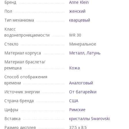
Бренд
Anne Klein
Пол
женский
Тип механизма
кварцевый
Класс
водонепроницаемости
WR 30
Стекло
Минеральное
Материал корпуса
Металл
,
Латунь
Материал браслета/
ремешка
Кожа
Способ отображения
времени
Аналоговый
Источник энергии
От батарейки
Страна бренда
США
Цифры
Римские
Вставка
кристаллы Swarovski
Размер дисплея
37.5 х 8.5