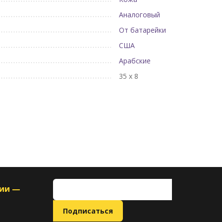
Аналоговый
От батарейки
США
Арабские
35 х 8
ции —