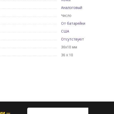
Аналоговый
Число
От батарейки
США
Отсутствуют
36x10 мм
36 х 10
ции —