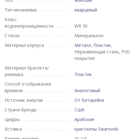
Пол
женский
Тип механизма
кварцевый
Класс
водонепроницаемости
WR 30
Стекло
Минеральное
Материал корпуса
Металл
,
Пластик
,
Нержавеющая сталь, PVD
покрытие
Материал браслета/
ремешка
Пластик
Способ отображения
времени
Аналоговый
Источник энергии
От батарейки
Страна бренда
США
Цифры
Арабские
Вставка
кристаллы Swarovski
Размер дисплея
31 х 9