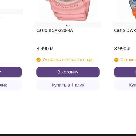
A
Casio BGA-280-4A
Casio DW-
8 990
₽
8 990
₽
Осталось несколько штук
Осталос
у
В корзину
клик
Купить в 1 клик
Куп