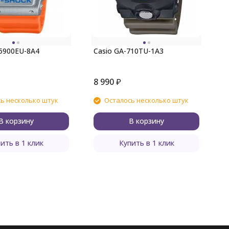
C
5900EU-8A4
Casio GA-710TU-1A3
8 990
₽
8
ь несколько штук
Осталось несколько штук
В корзину
В корзину
ить в 1 клик
Купить в 1 клик