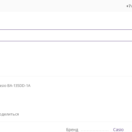
+7 
asio BA-135DD-1A
оделиться
Бренд
Casio