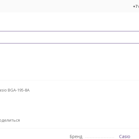
+7 
asio BGA-195-8A
оделиться
Бренд
Casio