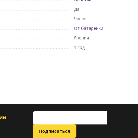
Да
Число
От батарейки
Япония
1 год
ции —