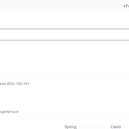
+7 
asio BGS-100-7A1
оделиться
Бренд
Casio