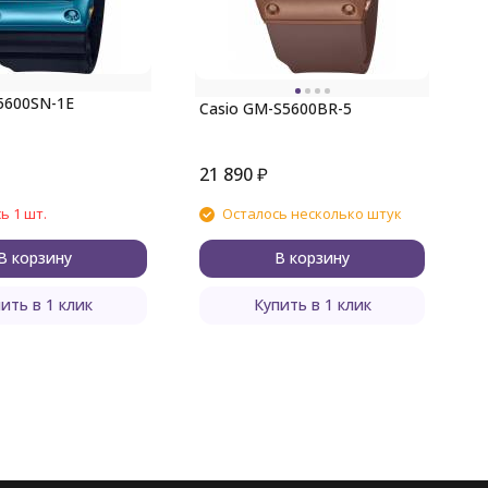
C
5600SN-1E
Casio GM-S5600BR-5
21 890
₽
2
ь 1 шт.
Осталось несколько штук
В корзину
В корзину
ить в 1 клик
Купить в 1 клик