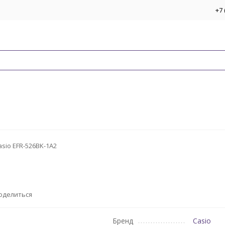
+7 
asio EFR-526BK-1A2
оделиться
Бренд
Casio