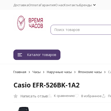
Доставка
Оплата
Гарантия
О нас
Контакты
Бренды
Каталог товаров
Главная
Часы
Наручные часы
Японские часы
C
Casio EFR-526BK-1A2
К сравнению
Написать отзыв
В избранное
П