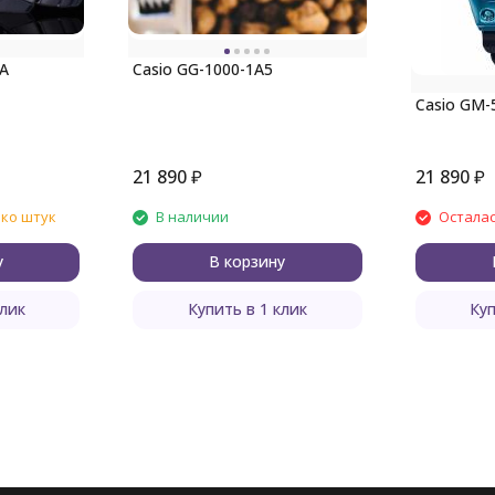
1A
Casio GG-1000-1A5
Casio GM-
21 890
₽
21 890
₽
ько штук
В наличии
Осталас
у
В корзину
клик
Купить в 1 клик
Куп