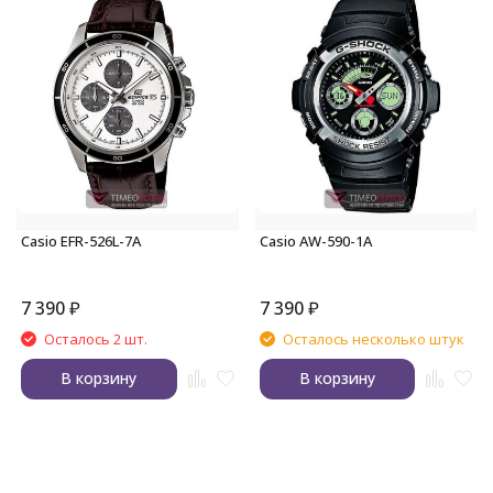
Casio EFR-526L-7A
Casio AW-590-1A
7 390
₽
7 390
₽
Осталось 2 шт.
Осталось несколько штук
В корзину
В корзину