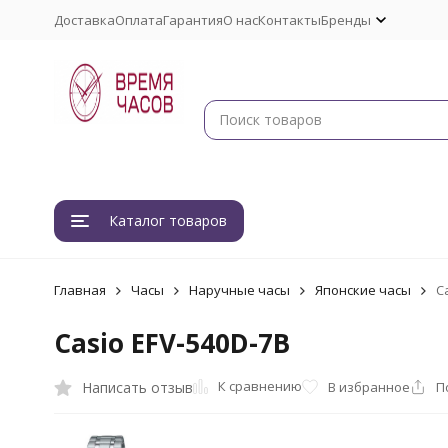
Доставка
Оплата
Гарантия
О нас
Контакты
Бренды
Каталог товаров
Главная
Часы
Наручные часы
Японские часы
C
Casio EFV-540D-7B
К сравнению
Написать отзыв
В избранное
П