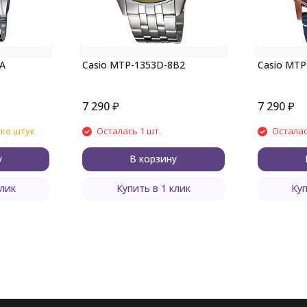
A
Casio MTP-1353D-8B2
Casio MTP
7 290
₽
7 290
₽
ько штук
Осталась 1 шт.
Осталас
у
В корзину
клик
Купить в 1 клик
Куп