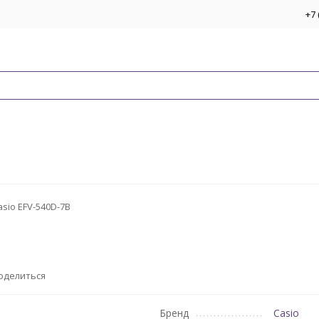
+7 
asio EFV-540D-7B
оделиться
Бренд
Casio