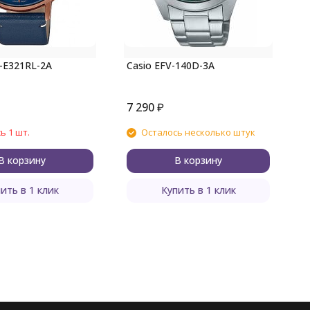
C
-E321RL-2A
Casio EFV-140D-3A
7 290
₽
7
ь 1 шт.
Осталось несколько штук
В корзину
В корзину
ить в 1 клик
Купить в 1 клик