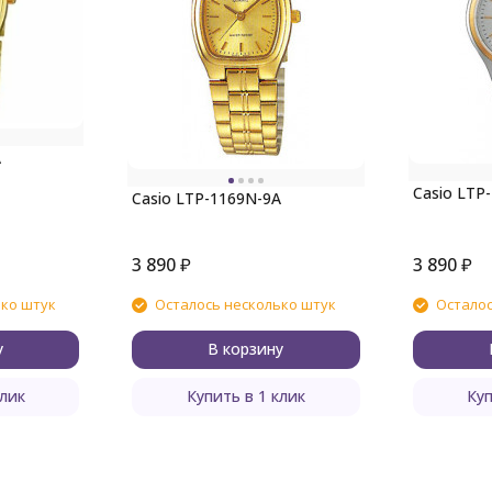
A
Casio LTP
Casio LTP-1169N-9A
3 890
₽
3 890
₽
ько штук
Осталось несколько штук
Осталос
у
В корзину
клик
Купить в 1 клик
Куп