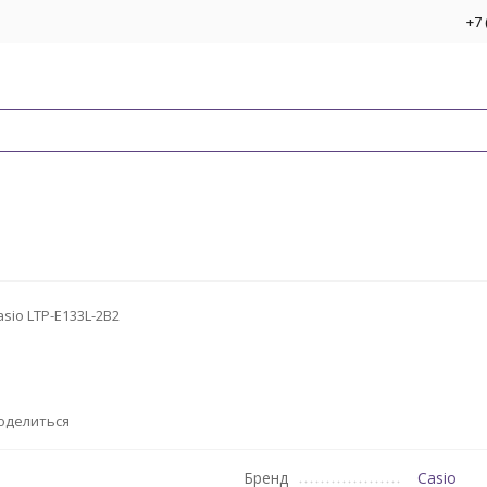
+7 
asio LTP-E133L-2B2
оделиться
Бренд
Casio