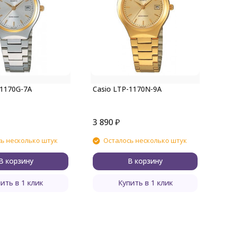
C
-1170G-7A
Casio LTP-1170N-9A
3 890
₽
3
ь несколько штук
Осталось несколько штук
В корзину
В корзину
ить в 1 клик
Купить в 1 клик