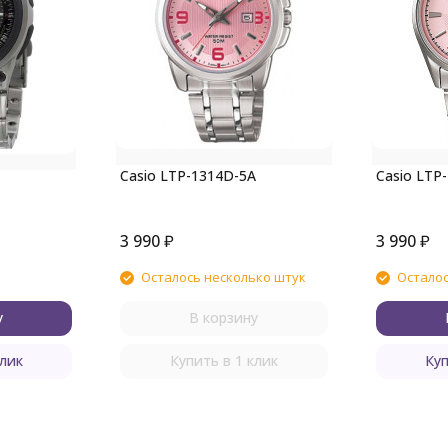
Casio LTP-1314D-5A
Casio LTP
3 990
₽
3 990
₽
Осталось несколько штук
Осталос
у
В корзину
клик
Купить в 1 клик
Куп