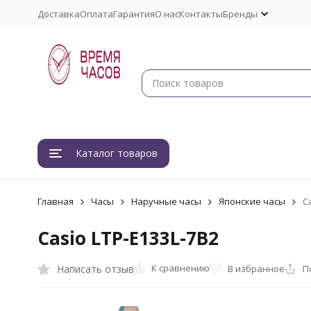
Доставка
Оплата
Гарантия
О нас
Контакты
Бренды
Каталог товаров
Главная
Часы
Наручные часы
Японские часы
C
Casio LTP-E133L-7B2
К сравнению
Написать отзыв
В избранное
П