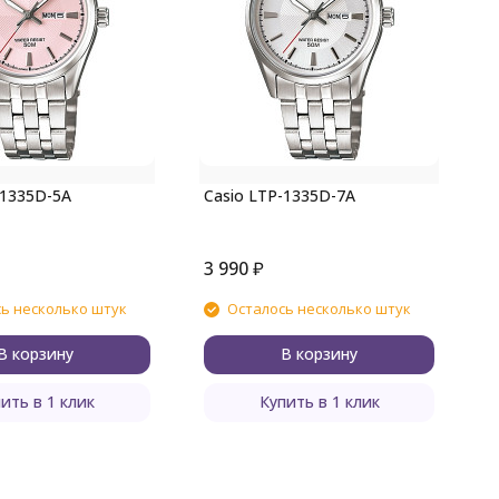
C
-1335D-5A
Casio LTP-1335D-7A
3 990
₽
3
ь несколько штук
Осталось несколько штук
В корзину
В корзину
ить в 1 клик
Купить в 1 клик