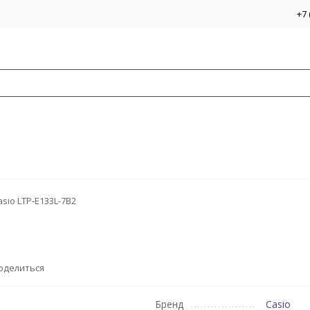
+7 
asio LTP-E133L-7B2
оделиться
Бренд
Casio