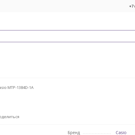
+7 
asio MTP-1384D-1A
оделиться
Бренд
Casio