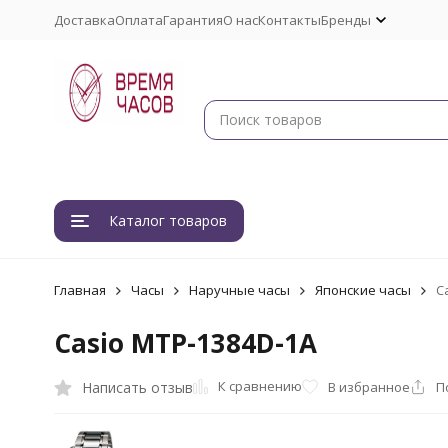
Доставка
Оплата
Гарантия
О нас
Контакты
Бренды
Каталог товаров
Главная
Часы
Наручные часы
Японские часы
C
Casio MTP-1384D-1A
К сравнению
Написать отзыв
В избранное
П