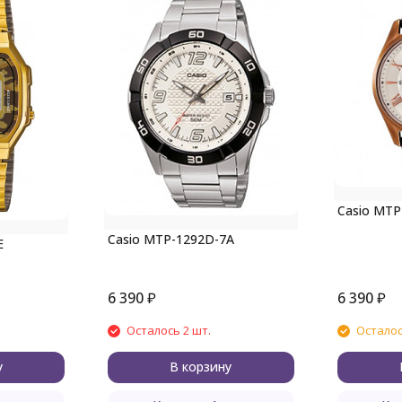
Casio MTP
Casio MTP-1292D-7A
E
6 390
₽
6 390
₽
Осталось 2 шт.
Осталос
у
В корзину