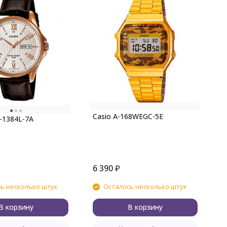
C
Casio A-168WEGC-5E
-1384L-7A
6 390
₽
6
ь несколько штук
Осталось несколько штук
В корзину
В корзину