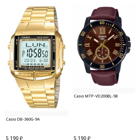
Casio MTP-VD200BL-5B
Casio DB-360G-9A
5 190
₽
5 190
₽