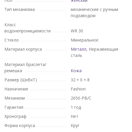
Пол
женский
Тип механизма
механические с ручным
подзаводом
Класс
водонепроницаемости
WR 30
Стекло
Минеральное
Материал корпуса
Металл
, Нержавеющая
сталь
Материал браслета/
ремешка
Кожа
Размер (ШхВхТ)
32 × 0 × 8
Назначение
Fashion
Механизм
2650-РВ/С
Гарантия
1 год
Хронограф
Нет
Форма корпуса
Круг