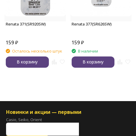
Renata 371(SR920SW)
Renata 377(SR626SW)
159
₽
159
₽
Осталось несколько штук
В наличии
В корзину
В корзину
Новинки и акции — первыми
Casio, Seiko, Orient