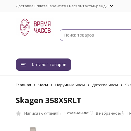
Доставка
Оплата
Гарантия
О нас
Контакты
Бренды
Каталог товаров
Главная
Часы
Наручные часы
Датские часы
Sk
Skagen 358XSRLT
К сравнению
Написать отзыв
В избранное
П