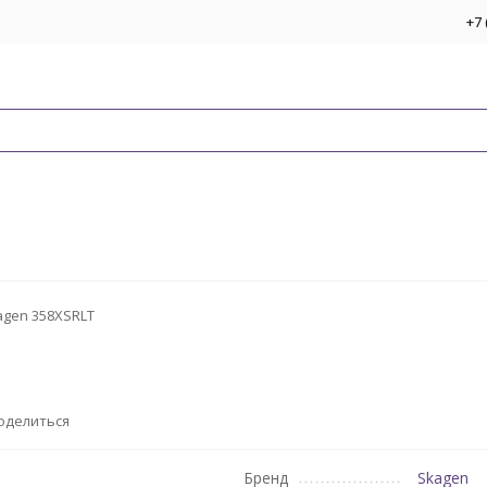
+7 
agen 358XSRLT
оделиться
Бренд
Skagen