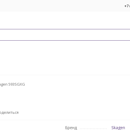
+7 
agen 593SGXG
оделиться
Бренд
Skagen