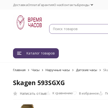
Доставка
Оплата
Гарантия
О нас
Контакты
Бренды
Каталог товаров
Главная
Часы
Наручные часы
Датские часы
Sk
Skagen 593SGXG
К сравнению
Написать отзыв
В избранное
П