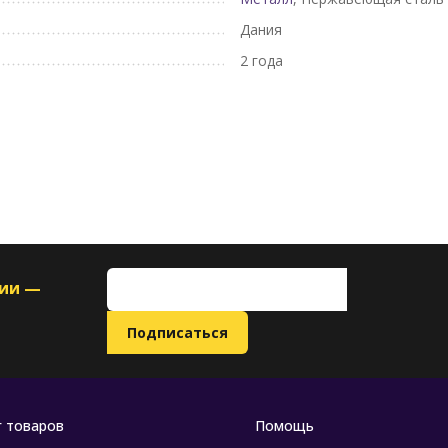
Дания
2 года
ции —
г товаров
Помощь