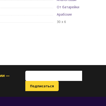
От батарейки
Арабские
30 х 6
ции —