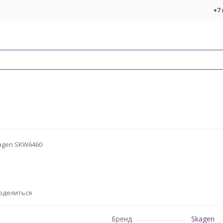
+7 
agen SKW6460
оделиться
Бренд
Skagen