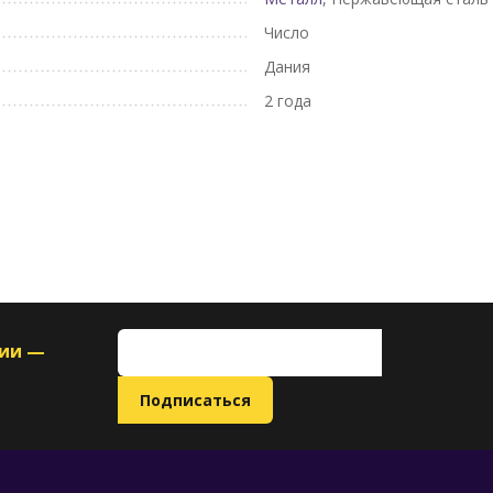
Число
Дания
2 года
ции —