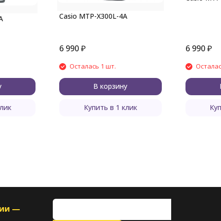
Casio MTP-X300L-4A
A
6 990
₽
6 990
₽
Осталась 1 шт.
Осталас
у
В корзину
клик
Купить в 1 клик
Куп
ции —