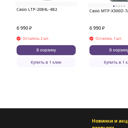
Casio LTP-2084L-4B2
Casio MTP-X300D-7
6 990
₽
6 990
₽
Осталось 2 шт.
Осталась 1 шт.
В корзину
В корзин
Купить в 1 клик
Купить в 1 
Новинки и ак
первыми