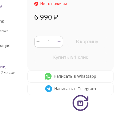
Нет в наличии
ый
6 990
₽
50
ьное
В корзину
ющая
Купить в 1 клик
вый
,
2 часов
Написать в Whatsapp
Написать в Telegram