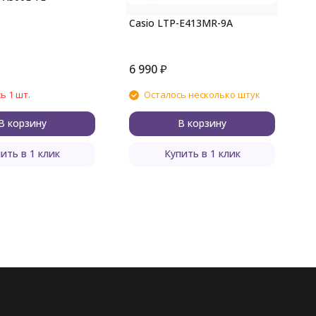
Casio LTP-E413MR-9A
6 990
₽
6
ь 1 шт.
Осталось несколько штук
В корзину
В корзину
ить в 1 клик
Купить в 1 клик