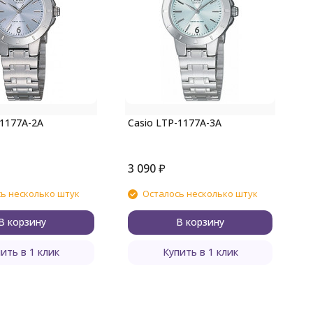
C
-1177A-2A
Casio LTP-1177A-3A
3 090
₽
2
ь несколько штук
Осталось несколько штук
В корзину
В корзину
ить в 1 клик
Купить в 1 клик