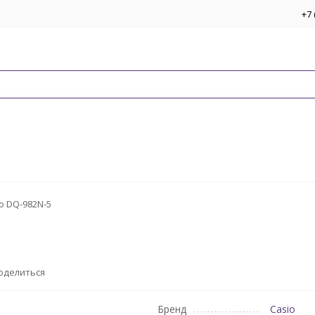
+7 
o DQ-982N-5
оделиться
Бренд
Casio