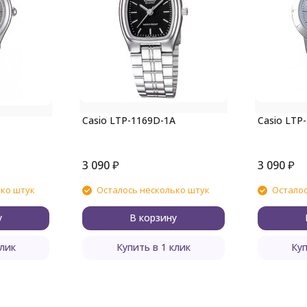
Casio LTP-1169D-1A
Casio LTP
3 090
₽
3 090
₽
ько штук
Осталось несколько штук
Осталос
у
В корзину
клик
Купить в 1 клик
Куп