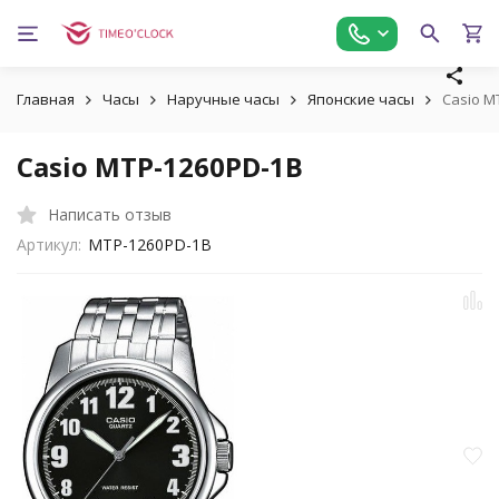
Главная
Часы
Наручные часы
Японские часы
Casio M
Casio MTP-1260PD-1B
Написать отзыв
Артикул:
MTP-1260PD-1B