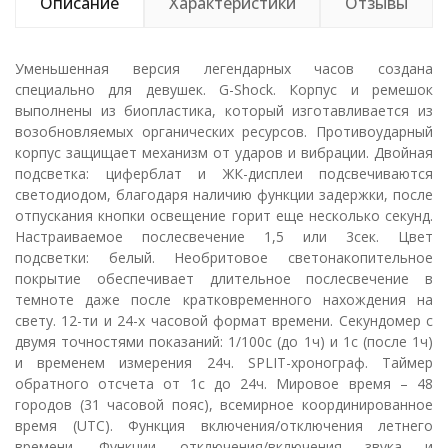
Описание
Характеристики
Отзывы
Уменьшенная версия легендарных часов создана
специально для девушек. G-Shock. Корпус и ремешок
выполнены из биопластика, который изготавливается из
возобновляемых органических ресурсов. Противоударный
корпус защищает механизм от ударов и вибрации. Двойная
подcветка: циферблат и ЖК-дисплеи подсвечиваются
светодиодом, благодаря наличию функции задержки, после
отпускания кнопки освещение горит еще несколько секунд.
Настраиваемое послесвечение 1,5 или 3сек. Цвет
подсветки: белый. Необритовое светонакопительное
покрытие обеспечивает длительное послесвечение в
темноте даже после кратковременного нахождения на
свету. 12-ти и 24-х часовой формат времени. Секундомер с
двумя точностями показаний: 1/100с (до 1ч) и 1с (после 1ч)
и временем измерения 24ч. SPLIT-хронограф. Таймер
обратного отсчета от 1с до 24ч. Мировое время – 48
городов (31 часовой пояс), всемирное координированное
время (UTC). Функция включения/отключения летнего
времени. Функции отключения/включения звука и