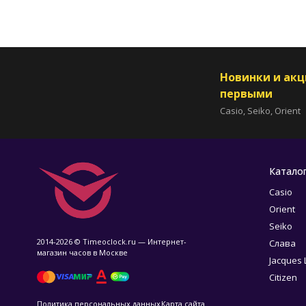
Новинки и ак
первыми
Casio, Seiko, Orient
Катало
Casio
Orient
Seiko
2014-2026 © Timeoclock.ru — Интернет-
Слава
магазин часов в Москве
Jacques
Citizen
Политика персональных данных
Карта сайта