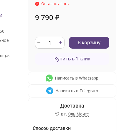
Осталась 1 шт.
9 790
₽
ый
50
ьное
В корзину
ющая
Купить в 1 клик
Написать в Whatsapp
Написать в Telegram
в г.
Эль-Монте
Способ доставки