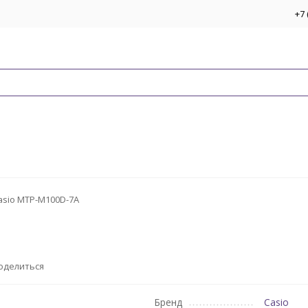
+7 
asio MTP-M100D-7A
оделиться
Бренд
Casio