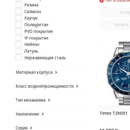
Нет в налич
Резина
Силикон
В ко
Каучук
Полиуретан
Купить 
PVD покрытие
IP покрытие
Нейлон
Латунь
Нержавеющая сталь
Материал корпуса
Класс водонепроницаемости
Тип механизма
Timex T2N501
Назначение
Серия