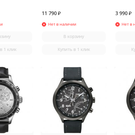
11 790
₽
3 990
₽
ии
Нет в наличии
Нет в 
рзину
В корзину
в 1 клик
Купить в 1 клик
К