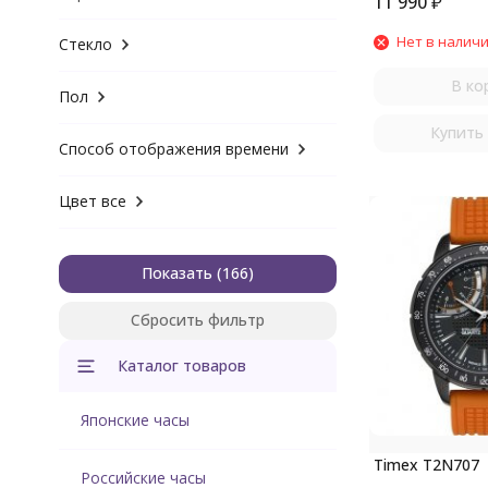
11 990
₽
Нет в налич
Стекло
В ко
Пол
Купить 
Способ отображения времени
Цвет все
Показать
Сбросить фильтр
Каталог товаров
Японские часы
Timex T2N707
Российские часы