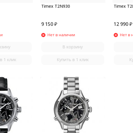
Timex T2N930
Timex T2
9 150
₽
12 990
₽
ии
Нет в наличии
Нет в 
рзину
В корзину
в 1 клик
Купить в 1 клик
К