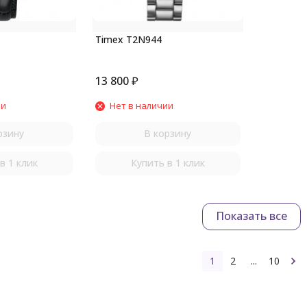
Timex T2N944
13 800
₽
ии
Нет в наличии
рзину
В корзину
в 1 клик
Купить в 1 клик
Показать все
1
2
...
10