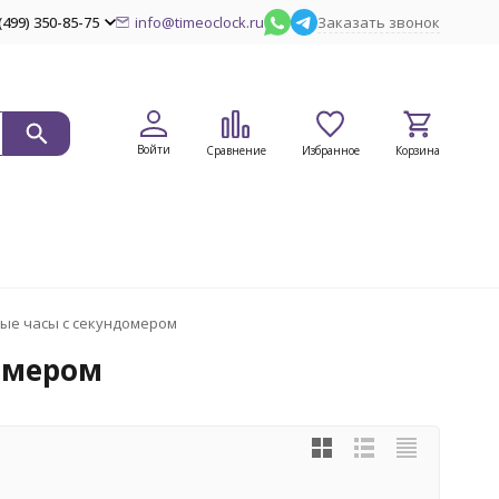
(499) 350-85-75
info@timeoclock.ru
Заказать звонок
Войти
Сравнение
Избранное
Корзина
ые часы с секундомером
омером