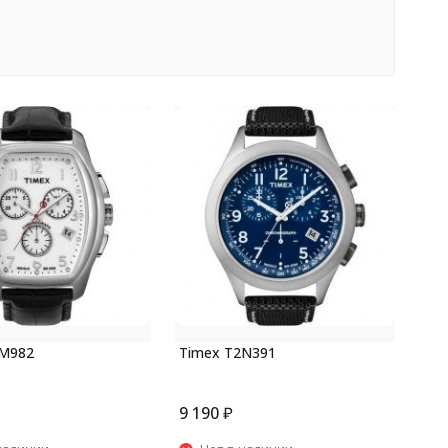
2M982
Timex T2N391
9 190
₽