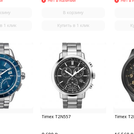
ии
Нет в наличии
Нет в 
рзину
В корзину
в 1 клик
Купить в 1 клик
К
Timex T2N557
Timex T2