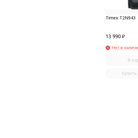
Timex T2N943
13 990
₽
Нет в налич
В ко
Купить 