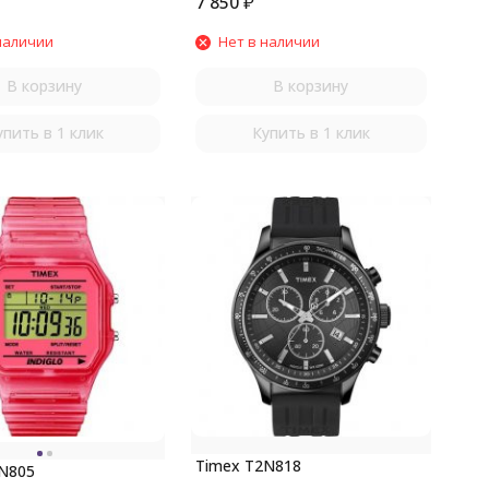
7 850
₽
наличии
Нет в наличии
В корзину
В корзину
упить в 1 клик
Купить в 1 клик
Timex T2N818
N805