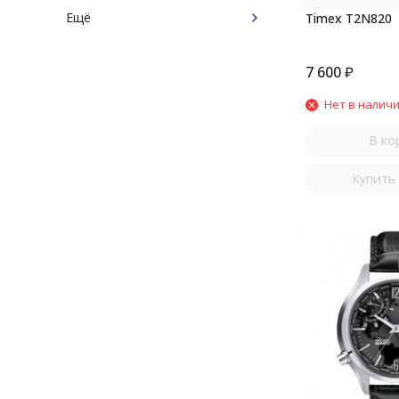
Ещё
Timex T2N820
7 600
₽
Нет в налич
В ко
Купить 