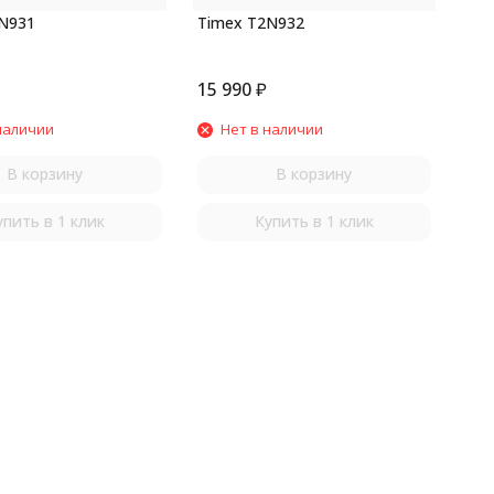
N931
Timex T2N932
15 990
₽
наличии
Нет в наличии
В корзину
В корзину
упить в 1 клик
Купить в 1 клик