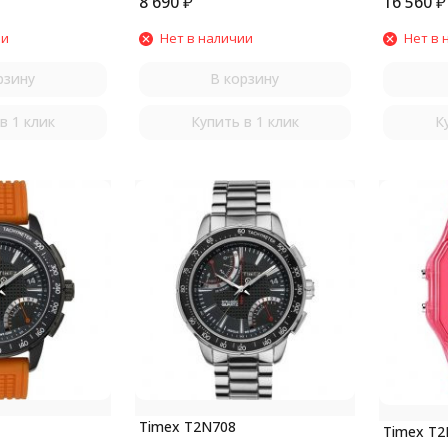
8 690
₽
16 560
₽
ии
Нет в наличии
Нет в 
рзину
В корзину
в 1 клик
Купить в 1 клик
К
Timex T2N708
Timex T2