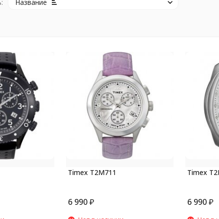
:
Название
Timex T2M711
Timex T
6 990
₽
6 990
₽