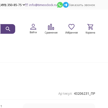
(499) 350-85-75
info@timeoclock.ru
Заказать звонок
Войти
Сравнение
Избранное
Корзина
Артикул:
43206231_ПР
нт