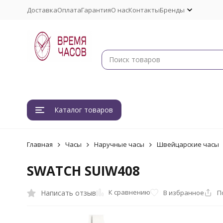
Доставка
Оплата
Гарантия
О нас
Контакты
Бренды
Каталог товаров
Главная
Часы
Наручные часы
Швейцарские часы
SWATCH SUIW408
К сравнению
Написать отзыв
В избранное
П