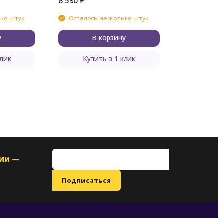
8 590
₽
ько штук
Осталось несколько штук
у
В корзину
клик
Купить в 1 клик
ции —