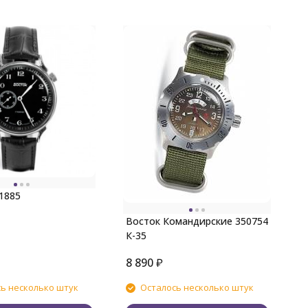
В
1885
Восток Командирские 350754
К-35
8 890
₽
8
ь несколько штук
Осталось несколько штук