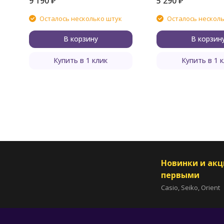
9 190
₽
5 290
₽
Осталось несколько штук
Осталось нескол
В корзину
В корзин
Купить в 1 клик
Купить в 1 
Новинки и ак
первыми
Casio, Seiko, Orient