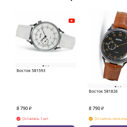
Восток 581593
Восток 581826
8 790
₽
8 790
₽
Осталась 1 шт.
Осталось нескол