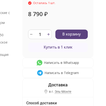
Осталась 1 шт.
8 790
₽
ские с
дом
В корзину
50
еское
Купить в 1 клик
ющая
Написать в Whatsapp
Написать в Telegram
в г.
Эль-Монте
Способ доставки