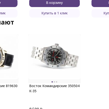
у
В корзину
клик
Купить в 1 клик
Куп
пают
кие 819630
Восток Командирские 350504
К-35