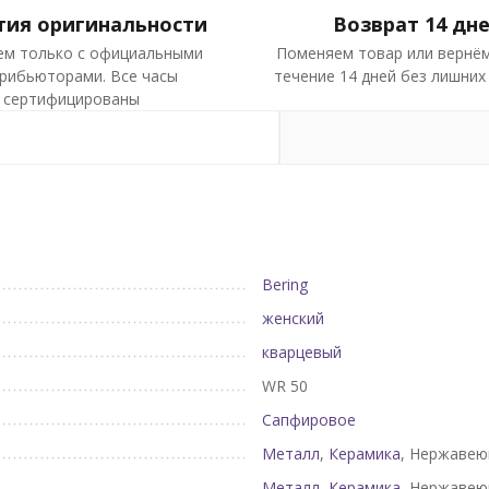
тия оригинальности
Возврат 14 дн
ем только с официальными
Поменяем товар или вернём
рибьюторами. Все часы
течение 14 дней без лишних
сертифицированы
Bering
женский
кварцевый
WR 50
Сапфировое
Металл
,
Керамика
, Нержавею
Металл
,
Керамика
, Нержавею